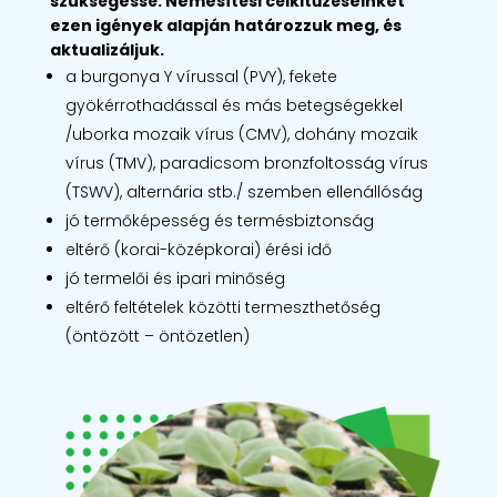
szükségessé. Nemesítési célkitűzéseinket
ezen igények alapján határozzuk meg, és
aktualizáljuk.
a burgonya Y vírussal (PVY), fekete
gyökérrothadással és más betegségekkel
/uborka mozaik vírus (CMV), dohány mozaik
vírus (TMV), paradicsom bronzfoltosság vírus
(TSWV), alternária stb./ szemben ellenállóság
jó termőképesség és termésbiztonság
eltérő (korai-középkorai) érési idő
jó termelői és ipari minőség
eltérő feltételek közötti termeszthetőség
(öntözött – öntözetlen)