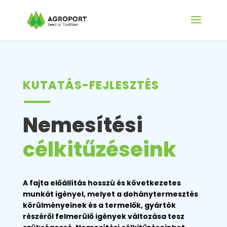
KUTATÁS-FEJLESZTÉS
——–
Nemesítési
célkitűzéseink
A fajta előállítás hosszú és következetes
munkát igényel, melyet a dohánytermesztés
körülményeinek és a termelők, gyártók
részéről felmerülő igények változása tesz