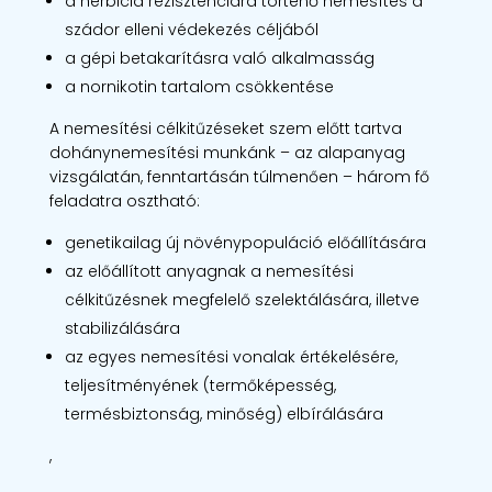
a herbicid rezisztenciára történő nemesítés a
szádor elleni védekezés céljából
a gépi betakarításra való alkalmasság
a nornikotin tartalom csökkentése
A nemesítési célkitűzéseket szem előtt tartva
dohánynemesítési munkánk – az alapanyag
vizsgálatán, fenntartásán túlmenően – három fő
feladatra osztható:
genetikailag új növénypopuláció előállítására
az előállított anyagnak a nemesítési
célkitűzésnek megfelelő szelektálására, illetve
stabilizálására
az egyes nemesítési vonalak értékelésére,
teljesítményének (termőképesség,
termésbiztonság, minőség) elbírálására
,