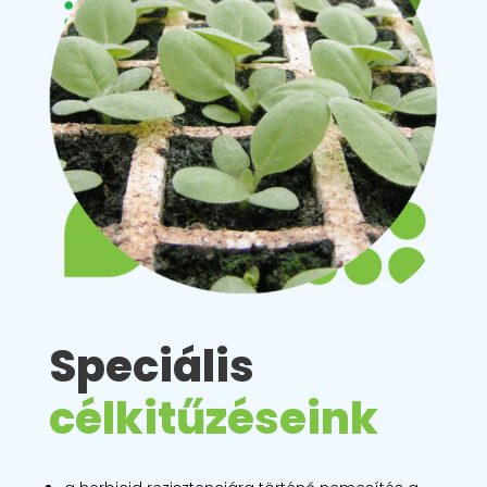
Speciális
célkitűzéseink