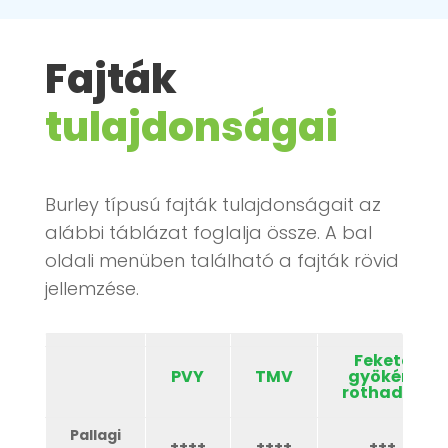
Fajták
tulajdonságai
Burley típusú fajták
tulajdonságait
az
alábbi táblázat foglalja össze. A bal
oldali menüben található a fajták rövid
jellemzése.
Fekete
PVY
TMV
gyökér-
rothadás
Pallagi
++++
++++
+++