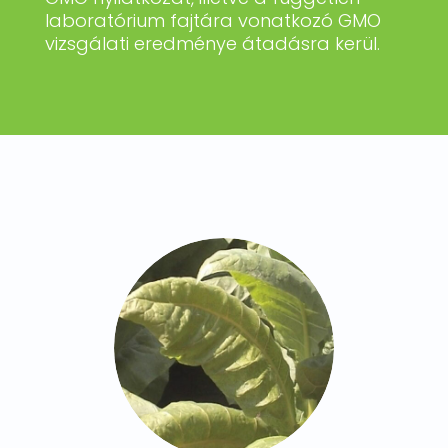
laboratórium fajtára vonatkozó GMO
vizsgálati eredménye átadásra kerül.