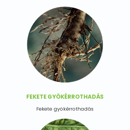
FEKETE GYÖKÉRROTHADÁS
Fekete gyökérrothadás