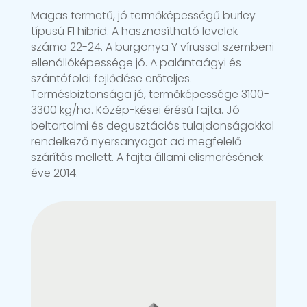
Magas termetű, jó termőképességű burley
típusú F1 hibrid. A hasznosítható levelek
száma 22-24. A burgonya Y vírussal szembeni
ellenállóképessége jó. A palántaágyi és
szántóföldi fejlődése erőteljes.
Termésbiztonsága jó, termőképessége 3100-
3300 kg/ha. Közép-kései érésű fajta. Jó
beltartalmi és degusztációs tulajdonságokkal
rendelkező nyersanyagot ad megfelelő
szárítás mellett. A fajta állami elismerésének
éve 2014.