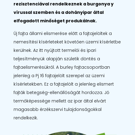
rezisztenciával rendelkeznek a burgonya y
vírussal szemben és a dohányipar által
elfogadott minőséget produkálnak.
Új fajta állami elismerése előtt a fajtajelöltek a
nemesítési kísérleteket követően üzemi kísérletbe
kerülnek. Az itt nyújtott termelői és ipari
teljesítményük alapján születik döntés a
fajtaelismerésükről. A burley fajtacsoportban
jelenleg a Pj 16 fajtajelölt szerepel az üzemi
kísérletekben. Ez a fajtajelölt a jelenleg elismert
fajták betegség-ellenállóságát hordozza. Jó
termőképessége mellett az ipar által elvárt
magasabb érzékszervi tulajdonságokkal
rendelkezik.