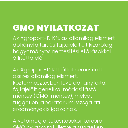
GMO NYILATKOZAT
Az Agroport-D Kft. az államilag elismert
dohányfajtáit és fajtajelöltjeit kizárólag
hagyományos nemesítési eljárásokkal
állította elő.
Az Agroport-D Kft. által nemesített
összes államilag elismert,
köztermesztésben lévő dohányfajta,
fajtajelölt genetikai módosítástól
mentes (GMO-mentes), melyet
független laboratóriumi vizsgálati
eredmények is igazolnak.
A vetőmag értékesítésekor kérésre
GMO nyilatkozat, illetve a független