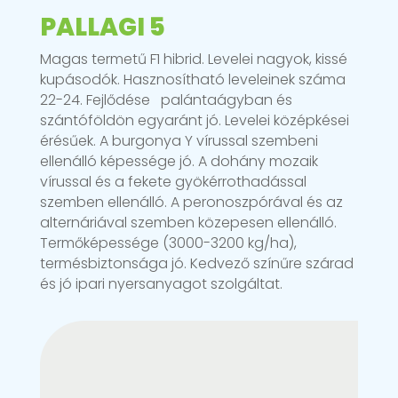
PALLAGI 5
Magas termetű F1 hibrid. Levelei nagyok, kissé
kupásodók. Hasznosítható leveleinek száma
22-24. Fejlődése palántaágyban és
szántóföldön egyaránt jó. Levelei középkései
érésűek. A burgonya Y vírussal szembeni
ellenálló képessége jó. A dohány mozaik
vírussal és a fekete gyökérrothadással
szemben ellenálló. A peronoszpórával és az
alternáriával szemben közepesen ellenálló.
Termőképessége (3000-3200 kg/ha),
termésbiztonsága jó. Kedvező színűre szárad
és jó ipari nyersanyagot szolgáltat.