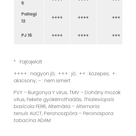
5
Pallagi
++++
++++
+++
12
PJ 16
++++
++++
+++
* Fajtajelölt
++++ : nagyon jó; +++ : jó; ++ : közepes; + :
alacsony; – : nem ismert
PVY – Burgonya Y vírus, TMV – Dohány mozak
vírus, Fekete gyökérrothadás,
Thialeviopsis
basicola
FERR, Alternária –
Alternaria
tenuis
AUCT, Peronoszpóra –
Peronospora
tabacina
ADAM