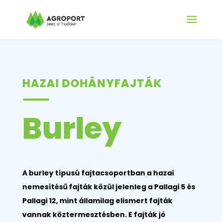
HAZAI DOHÁNYFAJTÁK
——–
Burley
A burley típusú fajtacsoportban a hazai
nemesítésű fajták közül jelenleg a Pallagi 5 és
Pallagi 12, mint államilag elismert fajták
vannak köztermesztésben. E fajták jó