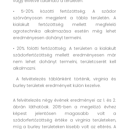
vagy elvétve található a területen.
• 5-20% közötti fertőzöttség: A szádor
szórványosan megjelent a tábla területén. A
kialakult fertőzöttség mellett megfelelő
agrotechnika alkalmazása esetén még lehet
eredményesen dohányt termelni.
• 20% fölötti fertőzöttség: A területen a kialakult
szádorfertőzöttség mellett eredményesen már
nem lehet dohányt termelni, területcserét kell
alkalmazni.
A felvételezés táblánként történik, virginia és
burley területek eredményeit külön kezelve.
A felvételezés négy évének eredményei az 1. és 2.
ábrán láthatóak. 2015-ben a megelőző évhez
képest jelentősen magasabb volt a
szádorfertőzöttség értéke a virginia területeken,
míg a burley területeken kisebb volt az eltérés. A