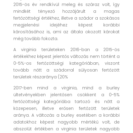
2015-ös év rendkívül meleg és száraz volt, így
mindkét tényező hozzájárult a magas
fertőzöttségi értékhez, illetve a szádor a szokásos
megjelenési idejéhez képest korábbi
károsításához is, ami az általa okozott károkat
még tovább fokozta.
A virginia területeken 2016-ban a 2015-ös
értékekhez képest jelentős változás nem történt a
0-5%-os fertőzöttségi kategóriában, viszont
tovább nőtt a szádorral súlyosan fertőzött
területek részaránya (20%
2017-ben mind a virginia, mind a burley
ültetvényekben jelentősen csökkent a 0-5%
fertőzöttségi kategóriába tartozó és nőtt a
közepesen, illetve erősen fertőzött területek
aránya. A változás a burley esetében a korábbi
adatokhoz képest nagyobb mértékű volt, de
abszolút értékben a virginia területek nagyobb