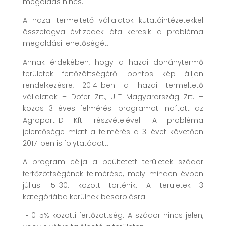
megoldás nincs.
A hazai termeltető vállalatok kutatóintézetekkel
összefogva évtizedek óta keresik a probléma
megoldási lehetőségét.
Annak érdekében, hogy a hazai dohánytermő
területek fertőzöttségéről pontos kép álljon
rendelkezésre, 2014-ben a hazai termeltető
vállalatok – Dofer Zrt., ULT Magyarország Zrt. –
közös 3 éves felmérési programot indított az
Agroport-D Kft. részvételével. A probléma
jelentősége miatt a felmérés a 3. évet követően
2017-ben is folytatódott.
A program célja a beültetett területek szádor
fertőzöttségének felmérése, mely minden évben
július 15-30. között történik. A területek 3
kategóriába kerülnek besorolásra:
• 0-5% közötti fertőzöttség: A szádor nincs jelen,