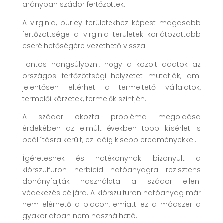
arányban szádor fertőzöttek.
A virginia, burley területekhez képest magasabb
fertőzöttsége a virginia területek korlátozottabb
cserélhetőségére vezethető vissza.
Fontos hangsúlyozni, hogy a közölt adatok az
országos fertőzöttségi helyzetet mutatják, ami
jelentősen eltérhet a termeltető vállalatok,
termelői körzetek, termelők szintjén.
A szádor okozta probléma megoldása
érdekében az elmúlt években több kísérlet is
beállításra került, ez idáig kisebb eredményekkel.
Ígéretesnek és hatékonynak bizonyult a
klórszulfuron herbicid hatóanyagra rezisztens
dohányfajták használata a szádor elleni
védekezés céljára. A klórszulfuron hatóanyag már
nem elérhető a piacon, emiatt ez a módszer a
gyakorlatban nem használható.