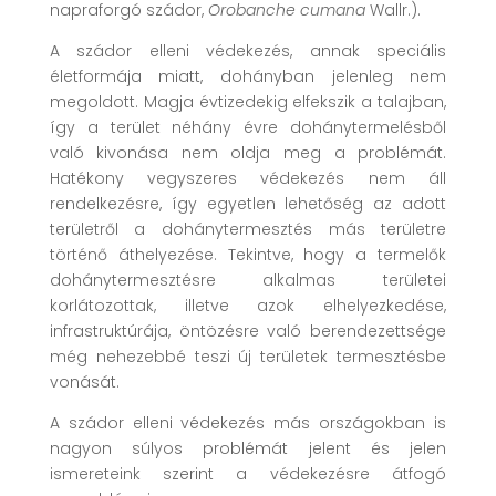
napraforgó szádor,
Orobanche cumana
Wallr.).
A szádor elleni védekezés, annak speciális
életformája miatt, dohányban jelenleg nem
megoldott. Magja évtizedekig elfekszik a talajban,
így a terület néhány évre dohánytermelésből
való kivonása nem oldja meg a problémát.
Hatékony vegyszeres védekezés nem áll
rendelkezésre, így egyetlen lehetőség az adott
területről a dohánytermesztés más területre
történő áthelyezése. Tekintve, hogy a termelők
dohánytermesztésre alkalmas területei
korlátozottak, illetve azok elhelyezkedése,
infrastruktúrája, öntözésre való berendezettsége
még nehezebbé teszi új területek termesztésbe
vonását.
A szádor elleni védekezés más országokban is
nagyon súlyos problémát jelent és jelen
ismereteink szerint a védekezésre átfogó