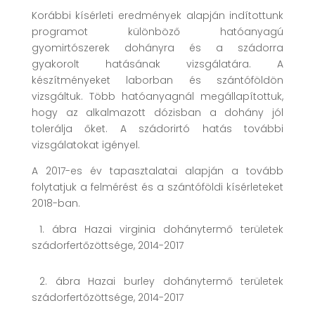
Korábbi kísérleti eredmények alapján indítottunk
programot különböző hatóanyagú
gyomirtószerek dohányra és a szádorra
gyakorolt hatásának vizsgálatára. A
készítményeket laborban és szántóföldön
vizsgáltuk. Több hatóanyagnál megállapítottuk,
hogy az alkalmazott dózisban a dohány jól
tolerálja őket. A szádorirtó hatás további
vizsgálatokat igényel.
A 2017-es év tapasztalatai alapján a tovább
folytatjuk a felmérést és a szántóföldi kísérleteket
2018-ban.
1. ábra Hazai virginia dohánytermő területek
szádorfertőzöttsége, 2014-2017
2. ábra Hazai burley dohánytermő területek
szádorfertőzöttsége, 2014-2017