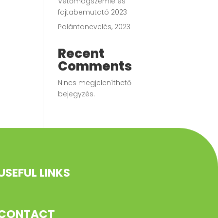
Vetőmagszemle és
fajtabemutató 2023
Palántanevelés, 2023
Recent
Comments
Nincs megjeleníthető
bejegyzés.
USEFUL LINKS
CONTACT