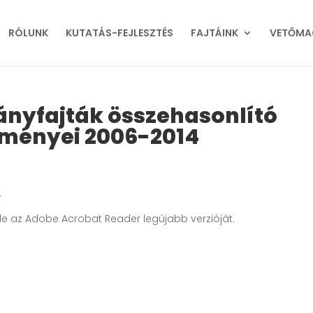
RÓLUNK
KUTATÁS-FEJLESZTÉS
FAJTÁINK
VETŐMA
hányfajták összehasonlító
dményei 2006-2014
.
e le az Adobe Acrobat Reader legújabb verzióját.