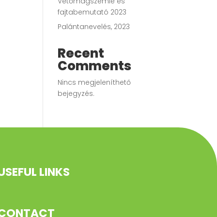
Vetőmagszemle és
fajtabemutató 2023
Palántanevelés, 2023
Recent
Comments
Nincs megjeleníthető
bejegyzés.
USEFUL LINKS
CONTACT